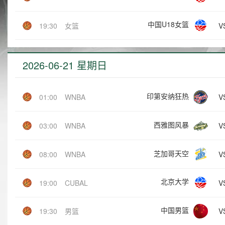
中国U18女篮
V
19:30
女篮
2026-06-21 星期日
印第安纳狂热
V
01:00
WNBA
西雅图风暴
V
03:00
WNBA
芝加哥天空
V
08:00
WNBA
北京大学
V
19:00
CUBAL
中国男篮
V
19:30
男篮