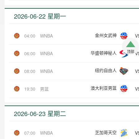
2026-06-22 星期一
金州女武神
V
04:00
WNBA
顶部
华盛顿神秘人
V
06:00
WNBA
纽约自由人
V
08:00
WNBA
澳大利亚男篮
V
19:30
男篮
2026-06-23 星期二
芝加哥天空
V
07:00
WNBA