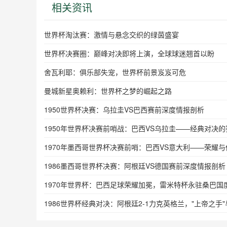
相关资讯
世界杯淘汰赛：激情与悬念交织的绿茵盛宴
世界杯决赛圈：巅峰对决即将上演，全球球迷翘首以盼
舍瓦利耶：俱乐部失宠，世界杯前景岌岌可危
曼城新星奥赖利：世界杯之梦的崛起之路
1950世界杯决赛：乌拉圭VS巴西赛前深度情报剖析
1950年世界杯决赛前哨战：巴西VS乌拉圭——经典对决
1970年墨西哥世界杯决赛前哨：巴西VS意大利——荣耀
1986墨西哥世界杯决赛：阿根廷VS德国赛前深度情报剖析
1970年世界杯：巴西足球荣耀加冕，雷米特杯永驻桑巴国
1986世界杯经典对决：阿根廷2-1力克英格兰，"上帝之手