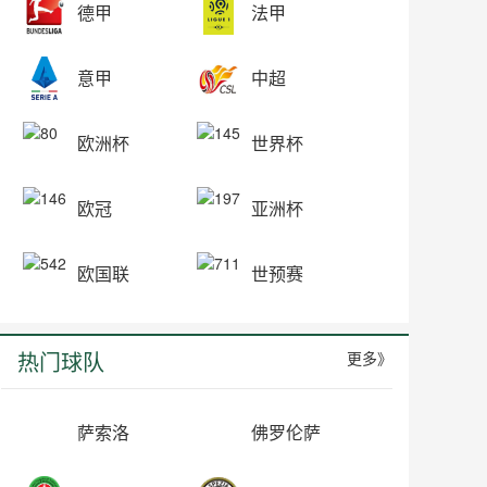
德甲
法甲
意甲
中超
欧洲杯
世界杯
欧冠
亚洲杯
欧国联
世预赛
热门球队
更多》
萨索洛
佛罗伦萨