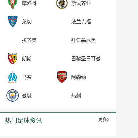
摩洛哥
斯佩齐亚
莱切
法兰克福
拉齐奥
拜仁慕尼黑
朗斯
巴黎圣日耳曼
马赛
阿森纳
曼城
热刺
热门足球资讯
更多》