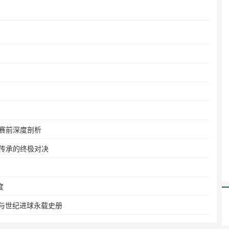
的赛前深度剖析
与传承的终极对决
度
"与世纪进球永载史册