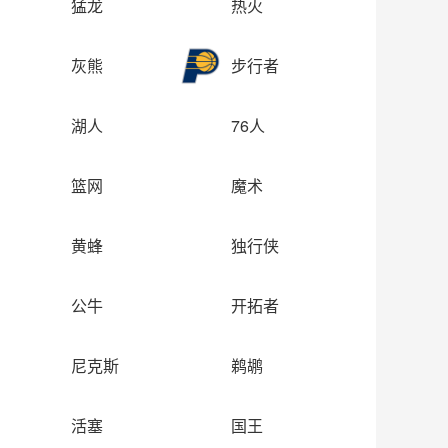
猛龙
热火
灰熊
步行者
湖人
76人
篮网
魔术
黄蜂
独行侠
公牛
开拓者
尼克斯
鹈鹕
活塞
国王