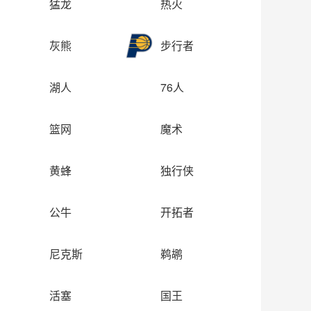
猛龙
热火
灰熊
步行者
湖人
76人
篮网
魔术
黄蜂
独行侠
公牛
开拓者
尼克斯
鹈鹕
活塞
国王