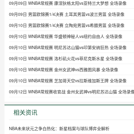
09月09日 WNBA常规赛 康涅狄格太阳vs亚特兰大梦想 全场录像
09月09日 男篮欧锦赛1/4决赛 土耳其男篮vs波兰男篮 全场录像
09月10日 男篮欧锦赛1/4决赛 立陶宛男篮vs希腊男篮 全场录像
09月10日 WNBA常规赛 华盛顿神秘人vs纽约自由人 全场录像
09月10日 WNBA常规赛 明尼苏达山猫vs印第安纳狂热 全场录像
09月10日 WNBA常规赛 洛杉矶火花vs菲尼克斯水星 全场录像
09月10日 WNBA常规赛 金州女武神vs西雅图风暴 全场录像
09月10日 WNBA常规赛 芝加哥天空vs拉斯维加斯王牌 全场录像
09月12日 WNBA常规赛收官战 金州女武神vs明尼苏达山猫 全场录
相关资讯
NBA未来状元之争白热化：新星档案与球队博弈全解析