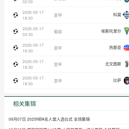
02:00
2026-05-17
科莫
意甲
18:30
2026-05-17
埃斯托里尔
葡超
03:30
2026-05-17
热那亚
意甲
18:30
2026-05-17
尤文图斯
意甲
18:30
2026-05-17
比萨
意甲
18:30
相关集锦
09月07日 2025NBA名人堂入选仪式 全场集锦