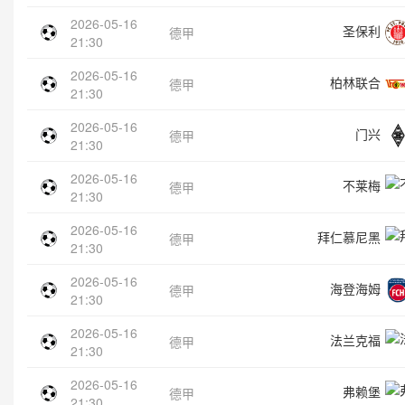
2026-05-16
圣保利
德甲
21:30
2026-05-16
柏林联合
德甲
21:30
2026-05-16
门兴
德甲
21:30
2026-05-16
不莱梅
德甲
21:30
2026-05-16
拜仁慕尼黑
德甲
21:30
2026-05-16
海登海姆
德甲
21:30
2026-05-16
法兰克福
德甲
21:30
2026-05-16
弗赖堡
德甲
21:30