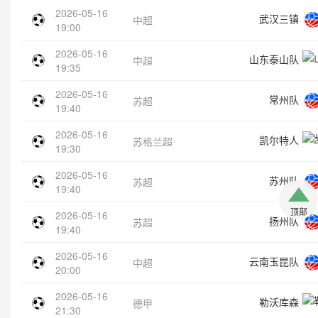
2026-05-16
武汉三镇
中超
19:00
2026-05-16
山东泰山队
中超
19:35
2026-05-16
常州队
苏超
19:40
2026-05-16
凯尔特人
苏格兰超
19:30
2026-05-16
苏州队
苏超
19:40
顶部
2026-05-16
扬州队
苏超
19:40
2026-05-16
云南玉昆队
中超
20:00
2026-05-16
勒沃库森
德甲
21:30