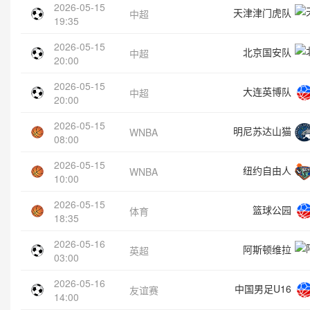
2026-05-15
天津津门虎队
中超
19:35
2026-05-15
北京国安队
中超
20:00
2026-05-15
大连英博队
中超
20:00
2026-05-15
明尼苏达山猫
WNBA
08:00
2026-05-15
纽约自由人
WNBA
10:00
2026-05-15
篮球公园
体育
18:35
2026-05-16
阿斯顿维拉
英超
03:00
2026-05-16
中国男足U16
友谊赛
14:00