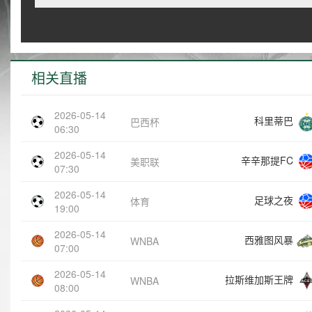
相关直播
2026-05-14
科里蒂巴
巴西杯
06:30
2026-05-14
辛辛那提FC
美职联
07:30
2026-05-14
足球之夜
体育
19:00
2026-05-14
西雅图风暴
WNBA
07:00
2026-05-14
拉斯维加斯王牌
WNBA
08:00