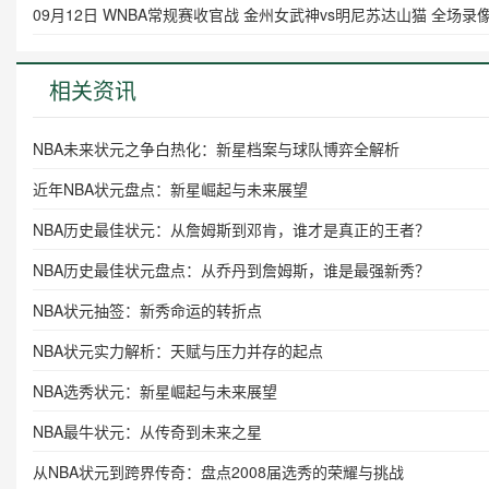
09月12日 WNBA常规赛收官战 金州女武神vs明尼苏达山猫 全场录
相关资讯
NBA未来状元之争白热化：新星档案与球队博弈全解析
近年NBA状元盘点：新星崛起与未来展望
NBA历史最佳状元：从詹姆斯到邓肯，谁才是真正的王者？
NBA历史最佳状元盘点：从乔丹到詹姆斯，谁是最强新秀？
NBA状元抽签：新秀命运的转折点
NBA状元实力解析：天赋与压力并存的起点
NBA选秀状元：新星崛起与未来展望
NBA最牛状元：从传奇到未来之星
从NBA状元到跨界传奇：盘点2008届选秀的荣耀与挑战