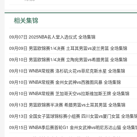
相关集锦
09月07日 2025NBA名人堂入选仪式 全场集锦
09月09日 男篮欧锦赛1/4决赛 土耳其男篮vs波兰男篮 全场集锦
09月10日 男篮欧锦赛1/4决赛 立陶宛男篮vs希腊男篮 全场集锦
09月10日 WNBA常规赛 洛杉矶火花vs菲尼克斯水星 全场集锦
09月10日 WNBA常规赛 金州女武神vs西雅图风暴 全场集锦
09月10日 WNBA常规赛 芝加哥天空vs拉斯维加斯王牌 全场集锦
09月13日 男篮欧锦赛半决赛 希腊男篮vs土耳其男篮 全场集锦
09月13日 全国女子篮球锦标赛小组赛 四川女篮vs厦门女篮 全场集
09月15日 WNBA季后赛首轮G1 金州女武神vs明尼苏达山猫 全场集