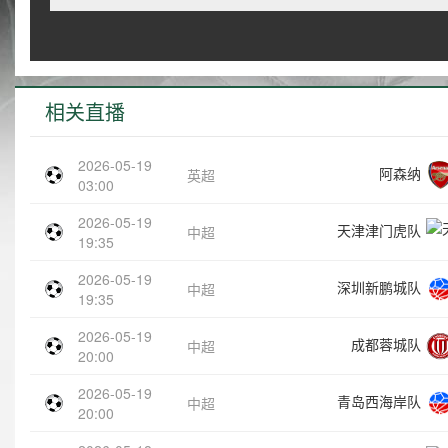
相关直播
2026-05-19
阿森纳
英超
03:00
2026-05-19
天津津门虎队
中超
19:35
2026-05-19
深圳新鹏城队
中超
19:35
2026-05-19
成都蓉城队
中超
20:00
2026-05-19
青岛西海岸队
中超
20:00