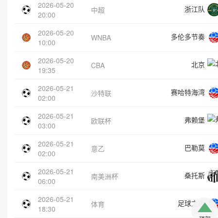
2026-05-20
浙江队
中超
20:00
2026-05-20
多伦多节奏
WNBA
10:00
2026-05-20
北京
CBA
19:35
2026-05-21
赛哈特海湾
沙特联
02:00
2026-05-21
弗赖堡
欧联杯
03:00
2026-05-21
巴勒莫
意乙
02:00
2026-05-21
桑托斯
南美洲杯
06:00
2026-05-21
足球之夜
体育
18:30