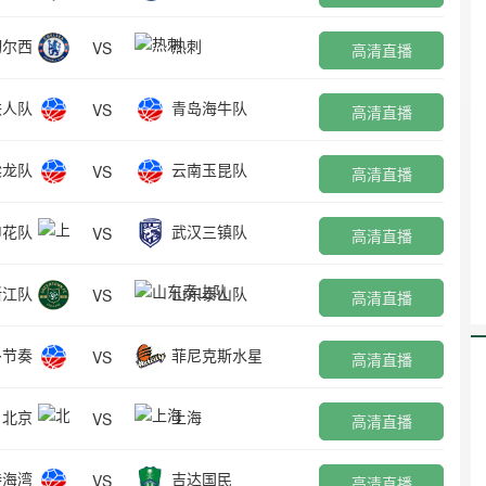
切尔西
热刺
VS
高清直播
铁人队
青岛海牛队
VS
高清直播
梁龙队
云南玉昆队
VS
高清直播
申花队
武汉三镇队
VS
高清直播
浙江队
山东泰山队
VS
高清直播
多节奏
菲尼克斯水星
VS
高清直播
北京
上海
VS
高清直播
特海湾
吉达国民
VS
高清直播