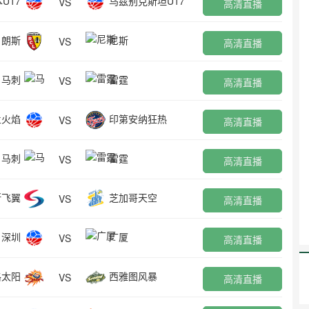
U17
乌兹别克斯坦U17
VS
高清直播
朗斯
尼斯
VS
高清直播
马刺
雷霆
VS
高清直播
兰火焰
印第安纳狂热
VS
高清直播
马刺
雷霆
VS
高清直播
斯飞翼
芝加哥天空
VS
高清直播
深圳
广厦
VS
高清直播
格太阳
西雅图风暴
VS
高清直播