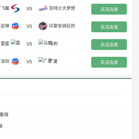
斯飞翼
亚特兰大梦想
VS
高清直播
女武神
印第安纳狂热
VS
高清直播
雷霆
马刺
VS
高清直播
深圳
广厦
VS
高清直播
场集锦
锦