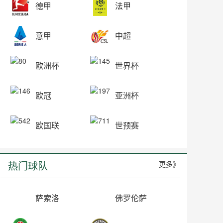
德甲
法甲
意甲
中超
欧洲杯
世界杯
欧冠
亚洲杯
欧国联
世预赛
热门球队
更多》
萨索洛
佛罗伦萨