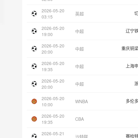
2026-05-20
英超
03:15
2026-05-20
辽宁
中超
19:00
2026-05-20
重庆铜
中超
20:00
2026-05-20
上海
中超
19:35
2026-05-20
中超
20:00
2026-05-20
多伦
WNBA
10:00
2026-05-20
CBA
19:35
2026-05-21
赛哈
沙特联