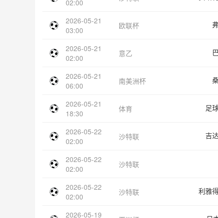
02:00
2026-05-21
欧联杯
03:00
2026-05-21
意乙
02:00
2026-05-21
南美洲杯
06:00
2026-05-21
足
体育
18:30
2026-05-22
吉
沙特联
02:00
2026-05-22
沙特联
02:00
2026-05-22
利雅
沙特联
02:00
2026-05-19