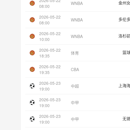
2026-05-22
金州
WNBA
08:00
2026-05-22
多伦
WNBA
08:00
2026-05-22
洛杉
WNBA
10:00
2026-05-22
篮
体育
18:35
2026-05-22
CBA
19:35
2026-05-23
上海
中超
19:00
2026-05-23
中甲
19:00
2026-05-23
无
中甲
19:00