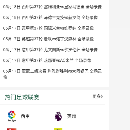
05月18日 西甲第37轮 塞维利亚vs皇家马德里 全场录像
05月18日 西甲第37轮 马德里竞技vs赫罗纳 全场录像
05月17日 意甲第37轮 国际米兰vs维罗纳 全场录像
05月17日 英超第37轮 曼联vs诺丁汉森林 全场录像
05月17日 意甲第37轮 尤文图斯vs佛罗伦萨 全场录像
05月17日 意甲第37轮 热那亚vsAC米兰 全场录像
05月17日 亚冠二级决赛 利雅得胜利vs大阪钢巴 全场录
像
热门足球联赛
更多》
西甲
英超