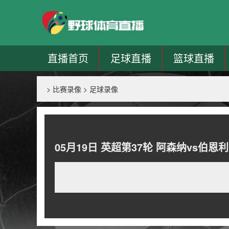
直播首页
足球直播
篮球直播
>
比赛录像
>
足球录像
05月19日 英超第37轮 阿森纳vs伯恩