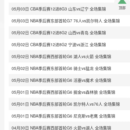
顶部
05月03日 CBA季后赛12进8G3 山东vs辽宁 全场集锦
05月03日 NBA季后赛东部首轮G7 76人vs凯尔特人 全场集锦
05月02日 CBA季后赛12进8G2 山西vs青岛 全场集锦
05月02日 CBA季后赛12进8G2 宁波vs浙江 全场集锦
05月02日 NBA季后赛西部首轮G6 湖人vs火箭 全场集锦
05月02日 NBA季后赛东部首轮G6 骑士vs猛龙 全场集锦
05月02日 NBA季后赛东部首轮G6 活塞vs魔术 全场集锦
05月01日 NBA季后赛西部首轮G6 掘金vs森林狼 全场集锦
05月01日 NBA季后赛东部首轮G6 凯尔特人vs76人 全场集锦
05月01日 NBA季后赛东部首轮G6 尼克斯vs老鹰 全场集锦
04月30日 NBA季后赛西部首轮G5 火箭vs湖人 全场集锦