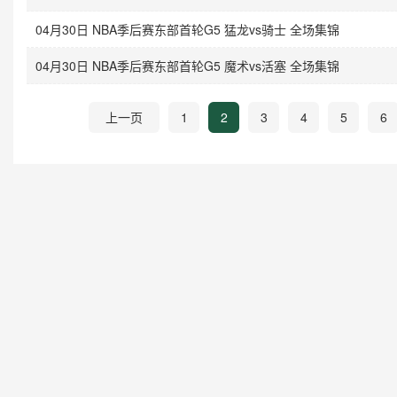
04月30日 NBA季后赛东部首轮G5 猛龙vs骑士 全场集锦
04月30日 NBA季后赛东部首轮G5 魔术vs活塞 全场集锦
上一页
1
2
3
4
5
6