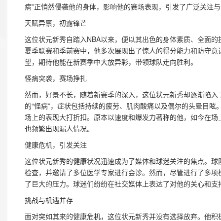
病”正悄然侵袭他的身体，影响他的赛场表现，引发了广泛关注与
天赋异禀，初露锋芒
这位状元新秀自踏入NBA以来，便以其出色的身体素质、全面
夏季联赛和季前赛中，他多次展现出了惊人的得分能力和防守意
望，期待他能在新赛季中大放异彩，带领球队走向胜利。
怪病突袭，赛场挣扎
然而，好景不长，随着新赛季的深入，这位状元新秀却逐渐陷入
的“怪病”，症状包括持续的疲劳、肌肉酸痛以及偶尔的头晕目眩
场上的表现大打折扣。原本以速度和爆发力著称的他，如今在场
也频繁出现漏人情况。
健康危机，引发关注
这位状元新秀的健康状况迅速成为了媒体和球迷关注的焦点。球
检查，并邀请了多位医学专家进行会诊。然而，尽管进行了多项
了巨大的压力。球迷们纷纷在社交媒体上表达了对他的关心和支
挑战与机遇并存
面对突如其来的健康危机，这位状元新秀并没有选择放弃。他积