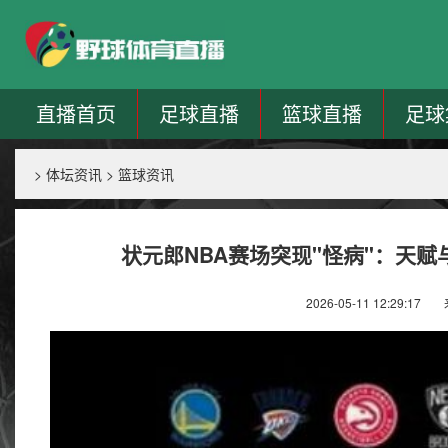
直播首页
足球直播
篮球直播
足球
>
体坛资讯
>
篮球资讯
状元郎NBA赛场突现"怪病"：天
2026-05-11 12:29:17