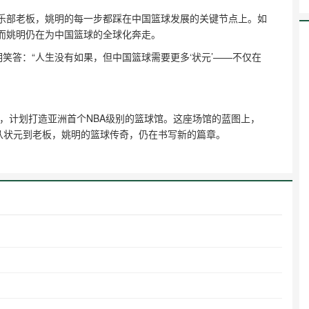
俱乐部老板，姚明的每一步都踩在中国篮球发展的关键节点上。如
而姚明仍在为中国篮球的全球化奔走。  
姚明笑答：“人生没有如果，但中国篮球需要更多‘状元’——不仅在
设，计划打造亚洲首个NBA级别的篮球馆。这座场馆的蓝图上，
”从状元到老板，姚明的篮球传奇，仍在书写新的篇章。
？