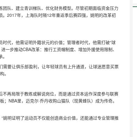
教练团队、建立青训梯队、优化财务模型。尽管初期面临资金压力
。2017年，上海队时隔12年重返季后赛四强，姚明的改革初
球员时代，他需证明外籍状元的价值；管理者时代，他需打破“球
席，进一步推动CBA改革：推行工资帽制度、增加外援使用限制、
。  
我们需要让俱乐部盈利，让年轻球员有上升通道，让球迷愿意买票
重构。
后不再局限于教练或解说岗位，而是通过资本运作深度参与联赛
老板；NBA里，迈克尔·乔丹收购山猫队（现黄蜂队）成为传奇。
，“姚明证明了运动员不仅能创造商业价值，还能通过专业管理推