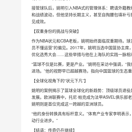
接管球队后，姚明引入NBA式的管理体系：聘请外籍
和战绩波动，但他坚持长期主义，甚至自掏腰包填补亏损
见成效。
【双重身份的挑战与突破】  
作为NBA状元和CBA老板，姚明始终面临双重期待。
员不懂运营”的偏见。2017年，姚明当选中国篮协主
优化选秀大会……这些举措与他在上海队的实践一脉相承
“篮球不仅是比赛，更是产业。”姚明在采访中强调，“
进场。”他的视野早已超越赛场，指向中国篮球的生态
【全球化视角下的“状元下凡”】  
姚明的案例揭示了篮球全球化的新趋势：顶级球员退役
发展。欧洲联赛中，托尼·帕克成为法甲ASVEL俱乐部
姚明则是首位完成这一跨越的亚洲球员。  
“他的身份转换具有标杆意义。”体育产业专家李明表示
动行业进步。”
【结语：传奇仍在继续】  