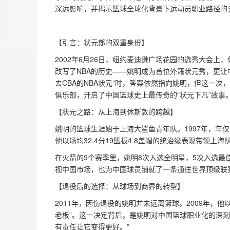
深远影响，并揭示篮球全球化背景下运动员职业路径的
【引言：状元郎的双重身份】  
2002年6月26日，纽约麦迪逊广场花园的选秀大会
改写了NBA的历史——姚明成为首位外籍状元秀，更让
去CBA的NBA状元”时，答案依然指向姚明，但这一次
俱乐部，开启了中国篮球史上最传奇的“状元下凡”故事
【状元之路：从上海到休斯敦的跨越】  
姚明的篮球生涯始于上海大鲨鱼青年队。1997年，年仅1
他以场均32.4分19篮板4.8盖帽的统治级表现带领上海
在火箭的9个赛季里，姚明8次入选全明星，5次入选最
视中国市场，也为中国球员铺就了一条通往世界顶级联
【退役后的选择：从球场到商界的转型】  
2011年，因伤退役的姚明并未远离篮球。2009年，他
老板”。这一决定背后，是姚明对中国篮球职业化的深刻
有责任让它变得更好。”  