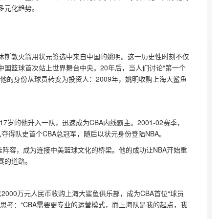
多元化趋势。
上，休斯敦火箭用状元签选中来自中国的姚明。这一历史性时刻不仅
中国篮球首次站上世界舞台中央。20年后，当人们讨论“第一个
，他的身份从球员转变为投资人：2009年，姚明收购上海大鲨鱼
。
7岁的他升入一队，迅速成为CBA内线霸主。2001-02赛季，
队夺得队史首个CBA总冠军，随后以状元身份登陆NBA。  
佳阵容，成为连接中美篮球文化的桥梁。他的成功让NBA开始重
赛的道路。
以2000万元人民币收购上海大鲨鱼俱乐部，成为CBA首位“球员
思考：“CBA需要更专业的运营模式，而上海队是我的起点，我