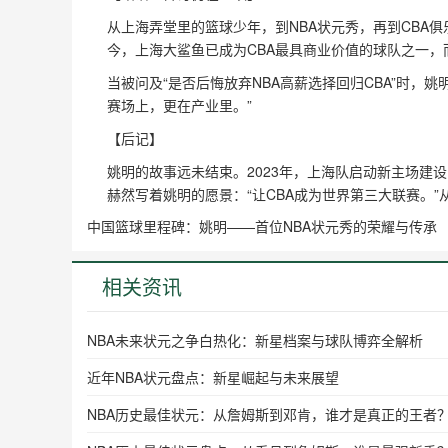
从上海弄堂里的篮球少年，到NBA状元秀，再到CBA
今，上海大鲨鱼已成为CBA最具商业价值的球队之一，
当被问及“是否后悔放弃NBA高薪选择回归CBA”时，
赛场上，更在产业里。”  
【后记】  
姚明的故事远未结束。2023年，上海队启动新主场建
赫然写着姚明的愿景：“让CBA成为世界第三大联赛。
中国篮球里程碑：姚明——首位NBA状元秀的荣耀与传承
相关资讯
NBA未来状元之争白热化：新星档案与球队博弈全解析
近年NBA状元盘点：新星崛起与未来展望
NBA历史最佳状元：从詹姆斯到邓肯，谁才是真正的王者