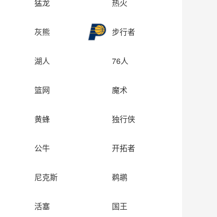
猛龙
热火
灰熊
步行者
湖人
76人
篮网
魔术
黄蜂
独行侠
公牛
开拓者
尼克斯
鹈鹕
活塞
国王