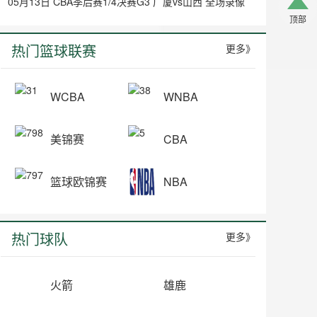
05月13日 CBA季后赛1/4决赛G3 广厦vs山西 全场录像
顶部
热门篮球联赛
更多》
WCBA
WNBA
美锦赛
CBA
篮球欧锦赛
NBA
热门球队
更多》
火箭
雄鹿