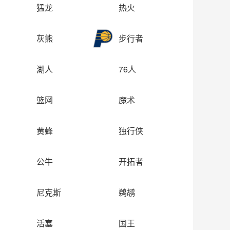
猛龙
热火
灰熊
步行者
湖人
76人
篮网
魔术
黄蜂
独行侠
公牛
开拓者
尼克斯
鹈鹕
活塞
国王