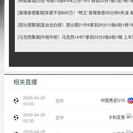
[布朗集锦]杰伦·布朗15投6中&三分7中3 得到20分7板1助1断1
[普理查德集锦]年薪不到800万！“鸭王”普理查德35分钟0失误 
[恩比德集锦]复出也白搭！恩比德21中9拿到26分10板6助1断1帽
[马克西集锦]中规中矩！马克西14中7拿到22分2板6助1帽 上半
相关直播
2026-04-28
中国男足U15
意杯
00:00
2026-04-28
卡利亚里
意甲
00:30
2026-04-28