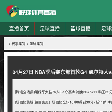
直播首页
足球直播
篮球直播
足球
>
赛事集锦
>
篮球集锦
04月27日 NBA季后赛东部首轮G4 凯尔特人v
[腾讯全场集锦]绿军大胜76人3-1夺赛点 獭兔30+7+11 鸭王32分
[塔图姆集锦]超巨表现！塔图姆全场16中8得到30分7板11助 