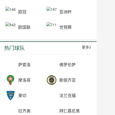
欧冠
亚洲杯
欧国联
世预赛
热门球队
更多》
萨索洛
佛罗伦萨
摩洛哥
斯佩齐亚
莱切
法兰克福
拉齐奥
拜仁慕尼黑