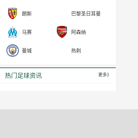
朗斯
巴黎圣日耳曼
马赛
阿森纳
曼城
热刺
热门足球资讯
更多》