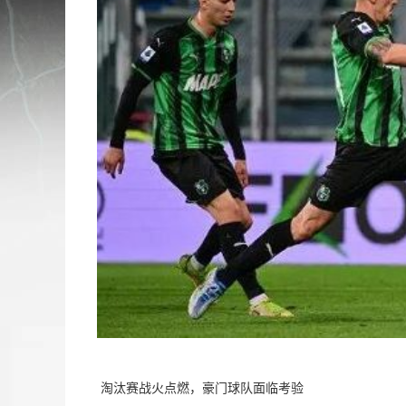
 淘汰赛战火点燃，豪门球队面临考验  