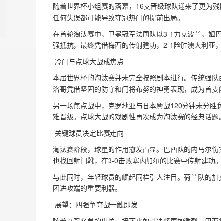
随着世界杯小组赛的落幕，16支晋级球队迎来了更为
任何失误都可能导致夺冠热门的提前出局。  
在首轮淘汰赛中，卫冕冠军法国队以3-1力克波兰，姆
强抵抗，最终凭借梅西的传射建功，2-1险胜澳大利亚，
 冷门与点球大战成焦点  
本届世界杯的淘汰赛并未完全按照剧本进行。传统强队
洛哥凭借坚固的防守和门将布努的神勇表现，成为首支闯
另一场焦点战中，克罗地亚与日本鏖战120分钟未分
难晋级。点球大战的戏剧性再次成为淘汰赛的经典话题。
 关键球员决定比赛走向  
淘汰赛阶段，球星的作用愈发凸显。巴西队的内马尔伤愈
也找回射门靴，在3-0击败塞内加尔的比赛中传射建功。 
与此同时，年轻球员的崛起同样引人注目。荷兰队的加
团进攻端的重要利器。  
 展望：四强争夺战一触即发  
随着八强名单的出炉，接下来的对决将更加激烈。巴西