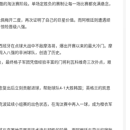
残酷的淘汰赛阶段。单场定胜负的赛制让每一场比赛都充满悬念，
巴佩梅开二度，再次证明了自己的巨星价值。而阿根廷则遭遇顽
惊险晋级八强。  
西班牙在点球大战中不敌摩洛哥，爆出开赛以来的最大冷门。摩
入八强的非洲球队，创造了历史。  
胜负，最终格子军团凭借经验丰富的门将利瓦科维奇三次扑点，艰
  
复出后立刻贡献进球，帮助球队4-1大胜韩国；英格兰的凯恩
 
克波延续小组赛的出色状态，在淘汰赛中再入一球，成为橙衣军
将与克罗地亚展开技术流与韧性的较量，而阿根廷与荷兰的宿敌