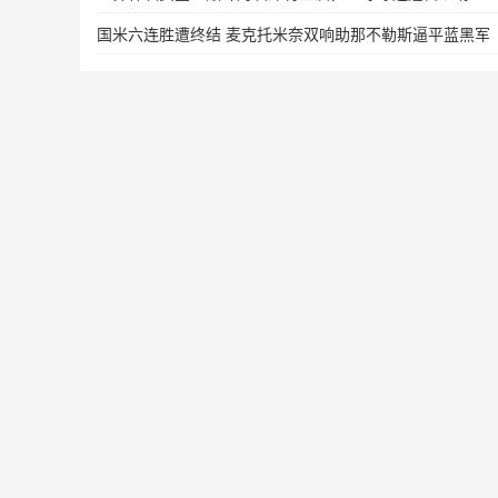
国米六连胜遭终结 麦克托米奈双响助那不勒斯逼平蓝黑军