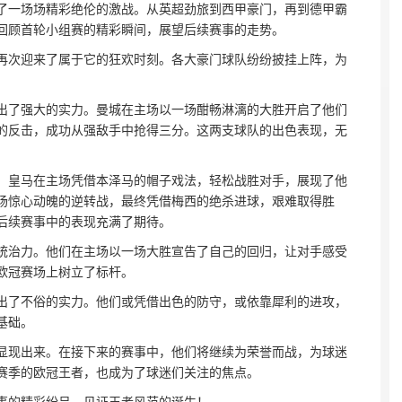
了一场场精彩绝伦的激战。从英超劲旅到西甲豪门，再到德甲霸
回顾首轮小组赛的精彩瞬间，展望后续赛事的走势。
再次迎来了属于它的狂欢时刻。各大豪门球队纷纷披挂上阵，为
出了强大的实力。曼城在主场以一场酣畅淋漓的大胜开启了他们
的反击，成功从强敌手中抢得三分。这两支球队的出色表现，无
。皇马在主场凭借本泽马的帽子戏法，轻松战胜对手，展现了他
场惊心动魄的逆转战，最终凭借梅西的绝杀进球，艰难取得胜
后续赛事中的表现充满了期待。
统治力。他们在主场以一场大胜宣告了自己的回归，让对手感受
欧冠赛场上树立了标杆。
出了不俗的实力。他们或凭借出色的防守，或依靠犀利的进攻，
基础。
显现出来。在接下来的赛事中，他们将继续为荣誉而战，为球迷
赛季的欧冠王者，也成为了球迷们关注的焦点。
事的精彩纷呈，见证王者风范的诞生！