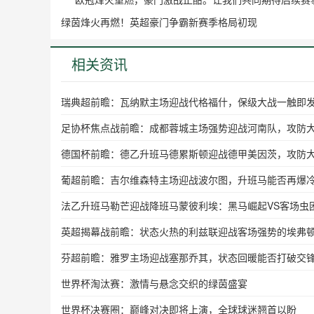
绿茵烽火再燃！英超豪门争霸新赛季格局初现
相关资讯
瑞典超前瞻：瓦纳默主场迎战代格福什，保级大战一触即
足协杯焦点战前瞻：成都蓉城主场强势迎战河南队，攻防
德国杯前瞻：德乙升班马德累斯顿迎战德甲美因茨，攻防
葡超前瞻：吉尔维森特主场迎战波尔图，升班马能否再爆
法乙升班马勒芒迎战降班马蒙彼利埃：黑马崛起VS客场虫
英超揭幕战前瞻：状态火热的利兹联迎战客场强势的埃弗
芬超前瞻：雅罗主场迎战塞那乔其，状态回暖能否打破交
世界杯淘汰赛：激情与悬念交织的绿茵盛宴
世界杯决赛圈：巅峰对决即将上演，全球球迷翘首以盼