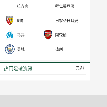
拉齐奥
拜仁慕尼黑
朗斯
巴黎圣日耳曼
马赛
阿森纳
曼城
热刺
热门足球资讯
更多》