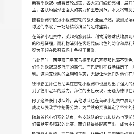
新赛季欧冠小组赛首轮战罢，各大豪门纷纷亮相，展开
主，各队均展现出强大的实力和王者风范。本文将带您
随着新赛季欧冠小组赛首轮的战火全面点燃，欧洲足坛
球迷们奉献了一场场精彩纷呈的足球盛宴。
在首轮小组赛中，英超劲旅曼城、利物浦等球队均展现
的欧冠征程，而利物浦则在客场凭借出色的防守和犀利
疑为英超在欧冠赛场上争得了荣誉。
与此同时，西甲豪门皇家马德里和巴塞罗那也毫不逊色
们作为欧冠卫冕冠军的霸气。而巴萨则在客场经历了一
利。这两支球队的坚韧和斗志，无疑让球迷们对他们在
德甲霸主拜仁慕尼黑在首轮小组赛中也展现出了强大的
到了德甲冠军的威力。拜仁的出色表现，无疑为德甲在
除了这些豪门球队外，其他球队也在首轮小组赛中展现
成功从强敌手中抢得分数，为后续的赛事奠定了坚实的
随着首轮小组赛的结束，各支球队的实力和状态也逐渐
们奉献更多精彩的比赛。而谁将最终脱颖而出，成为本
欧冠烽火重燃，豪门激战正酣。让我们共同期待后续赛