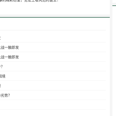
发
大战一触即发
大战一触即发
冷？
困境
顿
锋劣势？