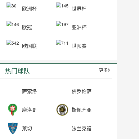
欧洲杯
世界杯
欧冠
亚洲杯
欧国联
世预赛
热门球队
更多》
萨索洛
佛罗伦萨
摩洛哥
斯佩齐亚
莱切
法兰克福