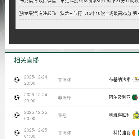
[布克集锦]攻传俱佳！布克14投7中&罚球8中7 砍下21分11助攻
[狄龙集锦]专注起飞！狄龙三节打卡15中10砍全场最高25分 第
相关直播
2025-12-24
布基纳法索
非洲杯
20:30
2025-12-24
阿尔及利亚
非洲杯
23:00
2025-12-25
利雅得胜利
亚冠
00:00
2025-12-25
科特迪瓦
非洲杯
01:30