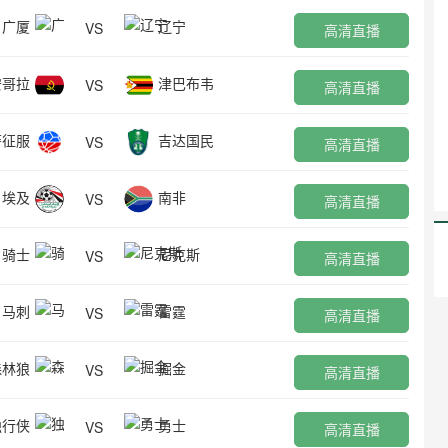
广厦
辽宁
VS
高清直播
安哥拉
津巴布韦
VS
高清直播
萨征服
吉达国民
VS
高清直播
埃及
南非
VS
高清直播
骑士
尼克斯
VS
高清直播
马刺
雷霆
VS
高清直播
森林狼
掘金
VS
高清直播
独行侠
勇士
VS
高清直播