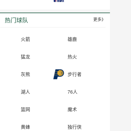
热门球队
更多》
火箭
雄鹿
猛龙
热火
灰熊
步行者
湖人
76人
篮网
魔术
黄蜂
独行侠