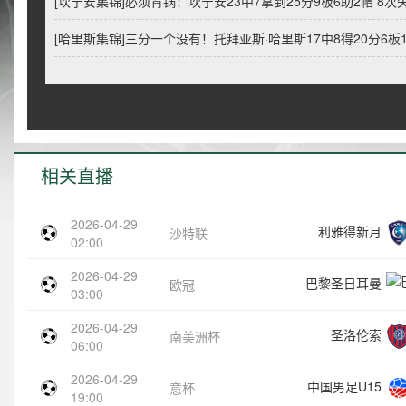
[坎宁安集锦]必须背锅！坎宁安23中7拿到25分9板6助2帽 8次
[哈里斯集锦]三分一个没有！托拜亚斯·哈里斯17中8得20分6板1
相关直播
2026-04-29
利雅得新月
沙特联
02:00
2026-04-29
巴黎圣日耳曼
欧冠
03:00
2026-04-29
圣洛伦索
南美洲杯
06:00
2026-04-29
中国男足U15
意杯
19:00