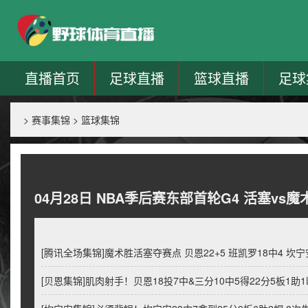
直播首页
足球直播
篮球直播
足球
>
赛事集锦
>
篮球集锦
04月28日 NBA季后赛东部首轮G4 活塞vs魔
[腾讯全场集锦]魔术胜活塞夺赛点 贝恩22+5 班凯罗18中4 坎宁安
[贝恩集锦]肌肉射手！贝恩18投7中&三分10中5得22分5板1助