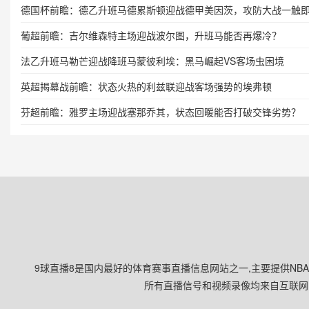
德国杯前瞻：德乙升班马德累斯顿迎战德甲美因茨，攻防大战一触
葡超前瞻：吉尔维森特主场迎战波尔图，升班马能否再爆冷？
法乙升班马勒芒迎战降班马蒙彼利埃：黑马崛起VS客场虫困境
英超揭幕战前瞻：状态火热的利兹联迎战客场强势的埃弗顿
芬超前瞻：雅罗主场迎战塞那乔其，状态回暖能否打破交锋劣势？
9球直播8是国内最好的体育赛事直播信息网站之一,主要提供NB
所有直播信号和视频录像均来自互联网