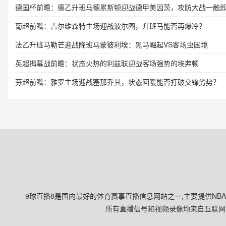
德国杯前瞻：德乙升班马德累斯顿迎战德甲美因茨，攻防大战一触
葡超前瞻：吉尔维森特主场迎战波尔图，升班马能否再爆冷？
法乙升班马勒芒迎战降班马蒙彼利埃：黑马崛起VS客场虫困境
英超揭幕战前瞻：状态火热的利兹联迎战客场强势的埃弗顿
芬超前瞻：雅罗主场迎战塞那乔其，状态回暖能否打破交锋劣势？
9球直播8是国内最好的体育赛事直播信息网站之一,主要提供NB
所有直播信号和视频录像均来自互联网