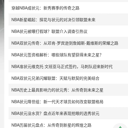
穿越NBA成状元：新秀赛季的传奇之路
NBA新星崛起：探花与状元的对决引领联盟未来
NBA状元被曝打假球？联盟介入调查引热议
NBA双状元传奇：从邓肯-罗宾逊到詹姆斯-戴维斯的荣耀之路
NBA状元签资格解析：哪些球队有望获得未来之星？
NBA准状元维克托·文班亚马正式签约，马刺队迎来新时代
NBA双状元兄弟闪耀联盟：天赋与默契的完美结合
NBA历史上最具影响力的状元秀：从传奇到未来之星
NBA状元降世组：新一代天才球员如何改变联盟格局
NBA状元没水货？盘点近年来表现抢眼的选秀状元
NBA历届状元盘点：从传奇到新星的辉煌之路