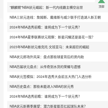
顶部
"麒麟臂"NBA状元崛起：新一代内线霸主横空出世
NBA三状元连线：詹姆斯、戴维斯与威少联手打造湖人新王朝
2024年NBA选秀前瞻：谁将成为下一个状元秀？
2024年NBA夏季联赛状元观察：新星闪耀还是昙花一现？
2023年NBA新状元维克托·文班亚马：未来超巨的崛起
NBA状元郎场外风采：盘点那些球星背后的贤内助
NBA历届状元盘点：从传奇到水货的荣耀与遗憾
NBA状元签模拟：2024年选秀大会前五大热门人选分析
NBA历史盘点：那些未能进入NBA的状元秀
2024年NBA选秀前瞻：谁将成为下一个状元秀？
NBA状元新赛季展望：潜力新星能否扛起球队未来？