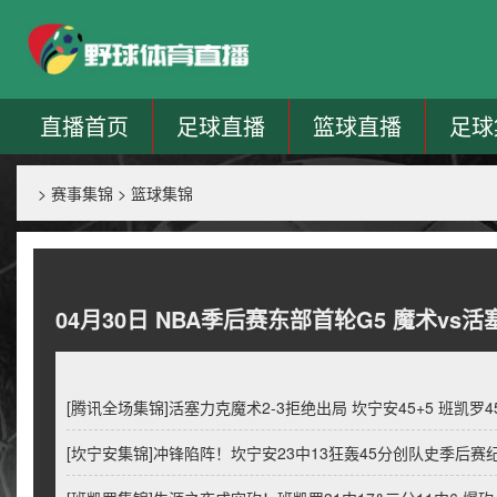
直播首页
足球直播
篮球直播
足球
>
赛事集锦
>
篮球集锦
04月30日 NBA季后赛东部首轮G5 魔术vs活
[腾讯全场集锦]活塞力克魔术2-3拒绝出局 坎宁安45+5 班凯罗45
[坎宁安集锦]冲锋陷阵！坎宁安23中13狂轰45分创队史季后赛纪