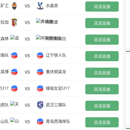
克矿工
水晶宫
VS
高清直播
布拉加
弗赖堡
VS
高清直播
汉森林
阿斯顿维拉
VS
高清直播
河南队
辽宁铁人队
VS
高清直播
连英博
重庆铜梁龙
VS
高清直播
U17
缅甸女足U17
VS
高清直播
门虎队
武汉三镇队
VS
高清直播
泰山队
青岛西海岸队
VS
高清直播