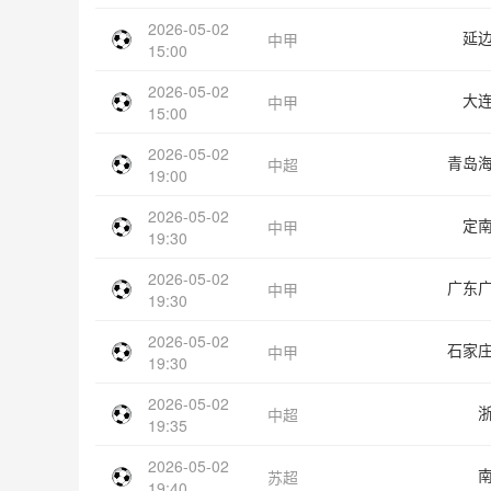
2026-05-02
延
中甲
15:00
2026-05-02
大
中甲
15:00
2026-05-02
青岛
中超
19:00
2026-05-02
定
中甲
19:30
2026-05-02
广东
中甲
19:30
2026-05-02
石家
中甲
19:30
2026-05-02
中超
19:35
2026-05-02
苏超
19:40