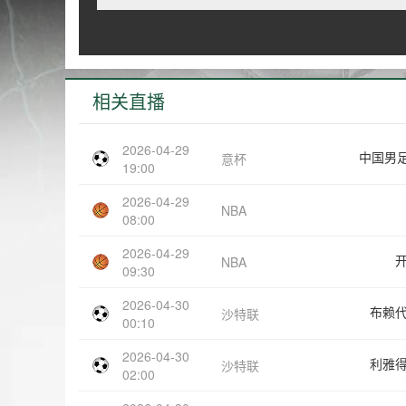
相关直播
2026-04-29
中国男足
意杯
19:00
2026-04-29
NBA
08:00
2026-04-29
NBA
09:30
2026-04-30
布赖
沙特联
00:10
2026-04-30
利雅
沙特联
02:00