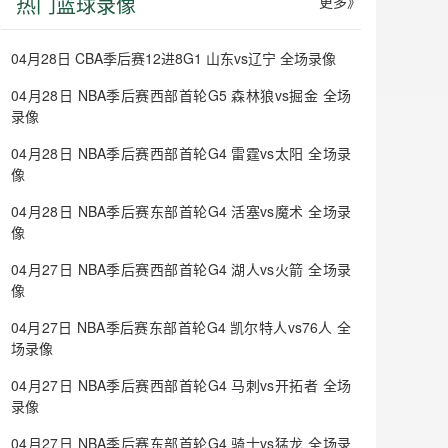
热门篮球录像
更多》
04月28日 CBA季后赛12进8G1 山东vs辽宁 全场录像
04月28日 NBA季后赛西部首轮G5 森林狼vs掘金 全场
录像
04月28日 NBA季后赛西部首轮G4 雷霆vs太阳 全场录
像
04月28日 NBA季后赛东部首轮G4 活塞vs魔术 全场录
像
04月27日 NBA季后赛西部首轮G4 湖人vs火箭 全场录
像
04月27日 NBA季后赛东部首轮G4 凯尔特人vs76人 全
场录像
04月27日 NBA季后赛西部首轮G4 马刺vs开拓者 全场
录像
04月27日 NBA季后赛东部首轮G4 骑士vs猛龙 全场录