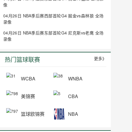
像
04月26日 NBA季后赛西部首轮G4 掘金vs森林狼 全场
录像
04月26日 NBA季后赛东部首轮G4 尼克斯vs老鹰 全场
录像
热门篮球联赛
更多》
WCBA
WNBA
美锦赛
CBA
篮球欧锦赛
NBA