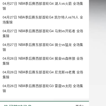
04月27日 NBA季后赛西部首轮G4 湖人vs火箭 全场集
锦
04月27日 NBA季后赛东部首轮G4 凯尔特人vs76人 全
场集锦
04月27日 NBA季后赛西部首轮G4 马刺vs开拓者 全场
集锦
04月27日 NBA季后赛东部首轮G4 骑士vs猛龙 全场集
锦
04月26日 NBA季后赛西部首轮G4 掘金vs森林狼 全场
集锦
04月26日 NBA季后赛东部首轮G4 尼克斯vs老鹰 全场
集锦
04月26日 NBA季后赛西部首轮G3 雷霆vs太阳 全场集
锦