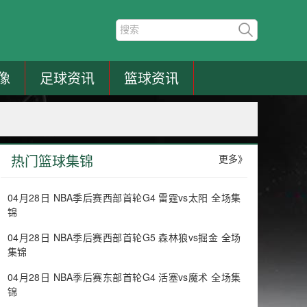
像
足球资讯
篮球资讯
热门篮球集锦
更多》
04月28日 NBA季后赛西部首轮G4 雷霆vs太阳 全场集
锦
04月28日 NBA季后赛西部首轮G5 森林狼vs掘金 全场
集锦
04月28日 NBA季后赛东部首轮G4 活塞vs魔术 全场集
锦