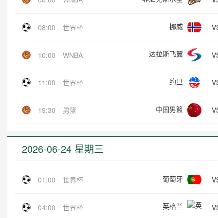
挪威
V
08:00
世界杯
达拉斯飞翼
V
10:00
WNBA
约旦
V
11:00
世界杯
中国男篮
V
19:30
男篮
2026-06-24 星期三
葡萄牙
V
01:00
世界杯
英格兰
V
04:00
世界杯