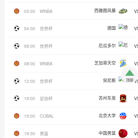
西雅图风暴
V
03:00
WNBA
德国
V
04:00
世界杯
厄瓜多尔
V
08:00
世界杯
芝加哥天空
V
08:00
WNBA
突尼斯
顶部
V
12:00
世界杯
苏州东吴
V
19:00
足协杯
北京大学
V
19:00
CUBAL
中国男篮
V
19:30
男篮