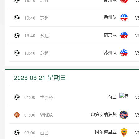
V
19:40
苏超
扬州队
V
19:40
苏超
南京队
V
19:40
苏超
苏州队
V
19:40
苏超
2026-06-21 星期日
荷兰
V
01:00
世界杯
印第安纳狂热
V
01:00
WNBA
阿尔梅里亚
V
03:00
西乙