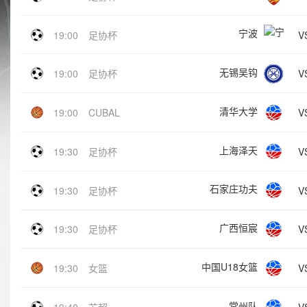
宁波
V
19:00
足协杯
无锡吴钩
V
19:00
足协杯
清华大学
V
19:00
CUBAL
上海泽天
V
19:30
足协杯
石家庄功夫
V
19:30
足协杯
广西恒宸
V
19:30
足协杯
中国U18女篮
V
19:30
女篮
常州队