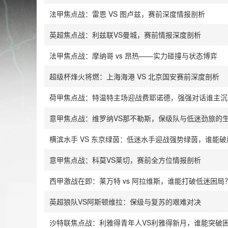
法甲焦点战：雷恩 VS 图卢兹，赛前深度情报剖析
英超焦点战：利兹联VS曼城，赛前情报深度剖析
法甲焦点战：摩纳哥 vs 昂热——实力碰撞与状态博弈
超级杯烽火将燃：上海海港 VS 北京国安赛前深度剖析
荷甲焦点战：特温特主场迎战费耶诺德，强强对话谁主沉
意甲焦点战：维罗纳VS那不勒斯，保级队与低迷劲旅的
横滨水手 VS 东京绿茵：低迷水手迎战强势绿茵，谁能破
意甲焦点战：科莫VS莱切，赛前全方位情报剖析
西甲激战在即：莱万特 vs 阿拉维斯，谁能打破低迷困局
英超狼队VS阿斯顿维拉：保级与复苏的艰难对决
沙特联焦点战：利雅得青年人VS利雅得新月，谁能突破