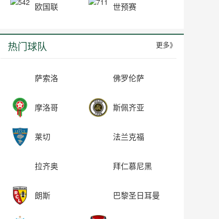
欧国联
世预赛
热门球队
更多》
萨索洛
佛罗伦萨
摩洛哥
斯佩齐亚
莱切
法兰克福
拉齐奥
拜仁慕尼黑
朗斯
巴黎圣日耳曼