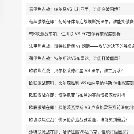
意甲焦点战：帕尔马VS卡利亚里，谁能突破困境？
葡超激战在即：葡萄牙体育迎战埃斯托里尔，谁能笑傲赛
韩K联激战前哨：仁川联 VS FC首尔赛前深度剖析
法甲焦点战：斯特拉斯堡 vs 朗斯——攻防对决下的胜负
荷甲焦点战：特尔斯达VS布雷达，谁能打破僵局？
欧联焦点战：贝尔格莱德红星 VS 里尔，谁主沉浮？
欧联激战前哨：比尔森胜利 VS 帕纳辛纳科斯 情报深度
欧联激战在即：博洛尼亚与布兰的赛前情报深度剖析
欧联激战在即：费伦茨瓦罗斯 VS 卢多格雷茨赛前深度剖
欧协联焦点战：佛罗伦萨迎战雅盖隆，谁能笑到最后？
沙特联激战在即：哈萨征服VS达马克，谁能打破困局？