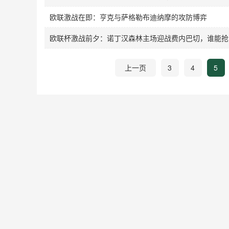
欧联激战在即：亨克与萨格勒布迪纳摩的攻防博弈
欧联杯激战前夕：诺丁汉森林主场迎战费内巴切，谁能抢
上一页
3
4
5