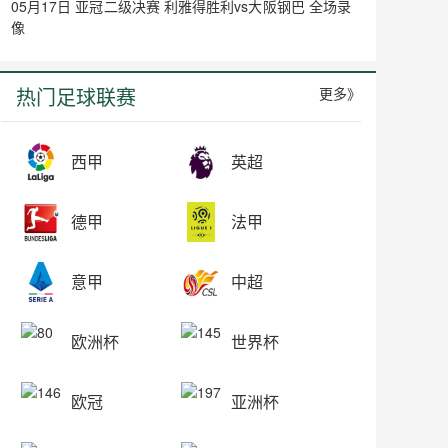
05月17日 亚冠二级决赛 利雅得胜利vs大阪钢巴 全场录
像
热门足球联赛
更多》
西甲
英超
德甲
法甲
意甲
中超
欧洲杯
世界杯
欧冠
亚洲杯