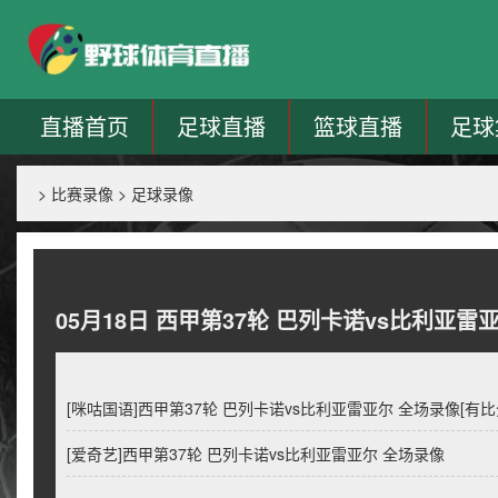
直播首页
足球直播
篮球直播
足球
>
比赛录像
>
足球录像
05月18日 西甲第37轮 巴列卡诺vs比利亚雷
[咪咕国语]西甲第37轮 巴列卡诺vs比利亚雷亚尔 全场录像[有比
[爱奇艺]西甲第37轮 巴列卡诺vs比利亚雷亚尔 全场录像