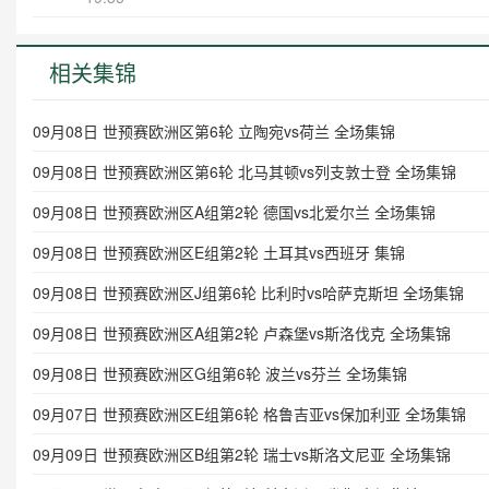
相关集锦
09月08日 世预赛欧洲区第6轮 立陶宛vs荷兰 全场集锦
09月08日 世预赛欧洲区第6轮 北马其顿vs列支敦士登 全场集锦
09月08日 世预赛欧洲区A组第2轮 德国vs北爱尔兰 全场集锦
09月08日 世预赛欧洲区E组第2轮 土耳其vs西班牙 集锦
09月08日 世预赛欧洲区J组第6轮 比利时vs哈萨克斯坦 全场集锦
09月08日 世预赛欧洲区A组第2轮 卢森堡vs斯洛伐克 全场集锦
09月08日 世预赛欧洲区G组第6轮 波兰vs芬兰 全场集锦
09月07日 世预赛欧洲区E组第6轮 格鲁吉亚vs保加利亚 全场集锦
09月09日 世预赛欧洲区B组第2轮 瑞士vs斯洛文尼亚 全场集锦