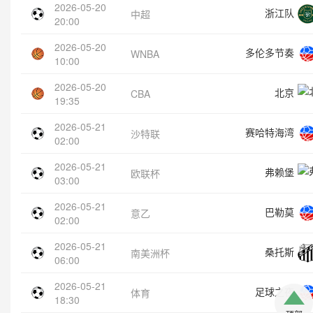
2026-05-20
浙江队
中超
20:00
2026-05-20
多伦多节奏
WNBA
10:00
2026-05-20
北京
CBA
19:35
2026-05-21
赛哈特海湾
沙特联
02:00
2026-05-21
弗赖堡
欧联杯
03:00
2026-05-21
巴勒莫
意乙
02:00
2026-05-21
桑托斯
南美洲杯
06:00
2026-05-21
足球之夜
体育
18:30