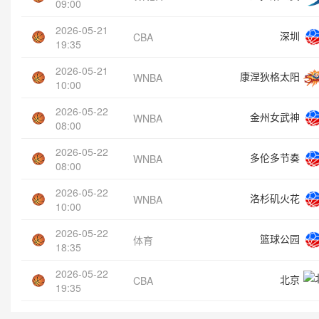
09:00
2026-05-21
深圳
CBA
19:35
2026-05-21
康涅狄格太阳
WNBA
10:00
2026-05-22
金州女武神
WNBA
08:00
2026-05-22
多伦多节奏
WNBA
08:00
2026-05-22
洛杉矶火花
WNBA
10:00
2026-05-22
篮球公园
体育
18:35
2026-05-22
北京
CBA
19:35