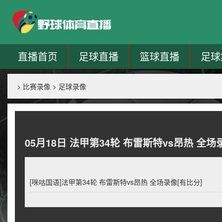
直播首页
足球直播
篮球直播
足球
>
比赛录像
>
足球录像
05月18日 法甲第34轮 布雷斯特vs昂热 全场
[咪咕国语]法甲第34轮 布雷斯特vs昂热 全场录像[有比分]