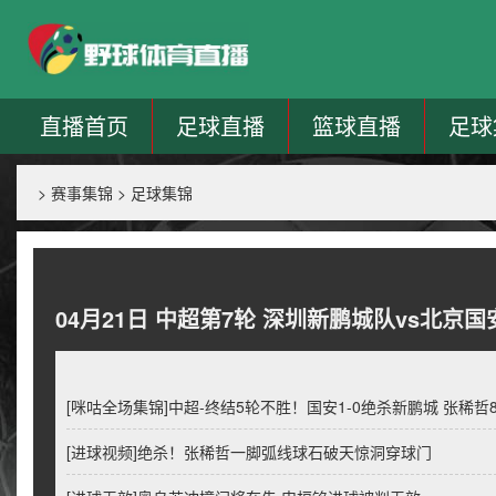
直播首页
足球直播
篮球直播
足球
>
赛事集锦
>
足球集锦
04月21日 中超第7轮 深圳新鹏城队vs北京
[咪咕全场集锦]中超-终结5轮不胜！国安1-0绝杀新鹏城 张稀
[进球视频]绝杀！张稀哲一脚弧线球石破天惊洞穿球门