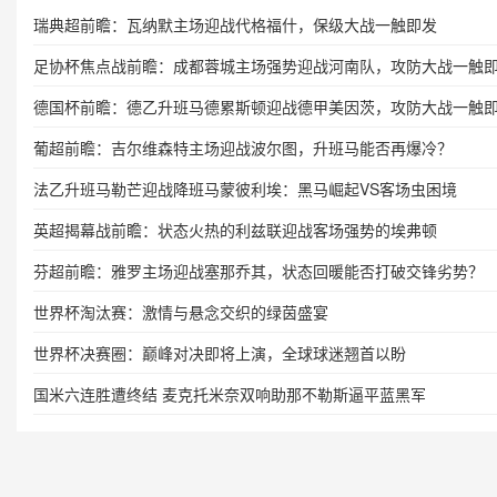
瑞典超前瞻：瓦纳默主场迎战代格福什，保级大战一触即发
足协杯焦点战前瞻：成都蓉城主场强势迎战河南队，攻防大战一触
德国杯前瞻：德乙升班马德累斯顿迎战德甲美因茨，攻防大战一触
葡超前瞻：吉尔维森特主场迎战波尔图，升班马能否再爆冷？
法乙升班马勒芒迎战降班马蒙彼利埃：黑马崛起VS客场虫困境
英超揭幕战前瞻：状态火热的利兹联迎战客场强势的埃弗顿
芬超前瞻：雅罗主场迎战塞那乔其，状态回暖能否打破交锋劣势？
世界杯淘汰赛：激情与悬念交织的绿茵盛宴
世界杯决赛圈：巅峰对决即将上演，全球球迷翘首以盼
国米六连胜遭终结 麦克托米奈双响助那不勒斯逼平蓝黑军