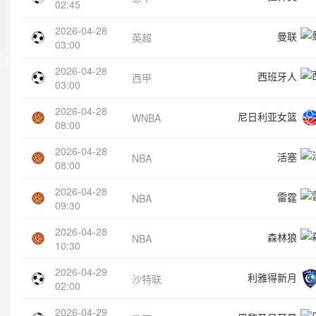
02:45
2026-04-28
曼联
英超
03:00
2026-04-28
西班牙人
西甲
03:00
2026-04-28
尼日利亚女篮
WNBA
08:00
2026-04-28
活塞
NBA
08:00
2026-04-28
雷霆
NBA
09:30
2026-04-28
森林狼
NBA
10:30
2026-04-29
利雅得新月
沙特联
02:00
2026-04-29