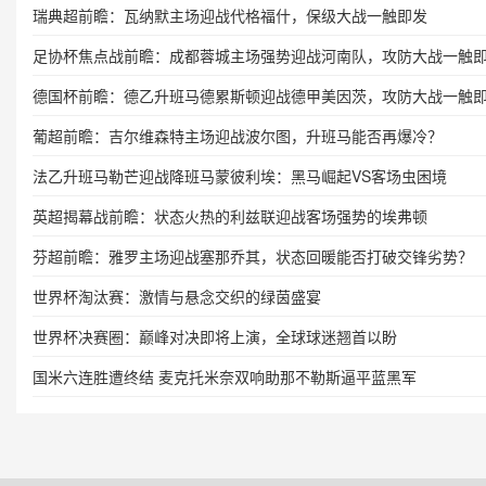
瑞典超前瞻：瓦纳默主场迎战代格福什，保级大战一触即发
足协杯焦点战前瞻：成都蓉城主场强势迎战河南队，攻防大战一触
德国杯前瞻：德乙升班马德累斯顿迎战德甲美因茨，攻防大战一触
葡超前瞻：吉尔维森特主场迎战波尔图，升班马能否再爆冷？
法乙升班马勒芒迎战降班马蒙彼利埃：黑马崛起VS客场虫困境
英超揭幕战前瞻：状态火热的利兹联迎战客场强势的埃弗顿
芬超前瞻：雅罗主场迎战塞那乔其，状态回暖能否打破交锋劣势？
世界杯淘汰赛：激情与悬念交织的绿茵盛宴
世界杯决赛圈：巅峰对决即将上演，全球球迷翘首以盼
国米六连胜遭终结 麦克托米奈双响助那不勒斯逼平蓝黑军