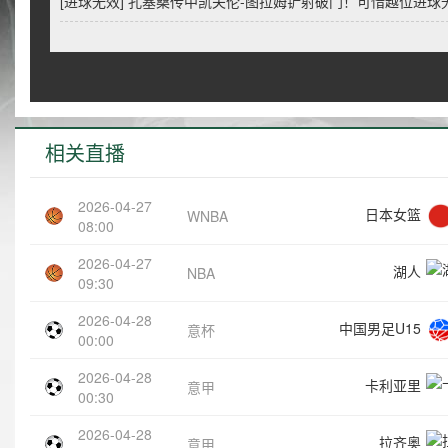
[进球无效] 孔塞桑传中凯夫伦-图拉姆铲射破门！可惜越位进球
相关直播
2026-04-27
日本女篮
WNBA
08:00
2026-04-27
湖人
NBA
09:30
2026-04-28
中国男足U15
意杯
00:00
2026-04-28
卡利亚里
意甲
00:30
2026-04-28
拉齐奥
意甲