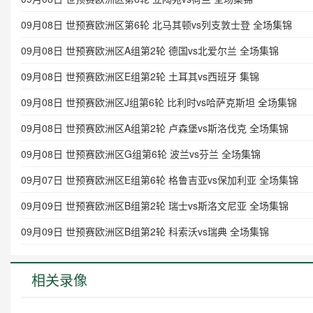
09月08日 世预赛欧洲区第6轮 北马其顿vs列支敦士登 全场集锦
09月08日 世预赛欧洲区A组第2轮 德国vs北爱尔兰 全场集锦
09月08日 世预赛欧洲区E组第2轮 土耳其vs西班牙 集锦
09月08日 世预赛欧洲区J组第6轮 比利时vs哈萨克斯坦 全场集锦
09月08日 世预赛欧洲区A组第2轮 卢森堡vs斯洛伐克 全场集锦
09月08日 世预赛欧洲区G组第6轮 波兰vs芬兰 全场集锦
09月07日 世预赛欧洲区E组第6轮 格鲁吉亚vs保加利亚 全场集锦
09月09日 世预赛欧洲区B组第2轮 瑞士vs斯洛文尼亚 全场集锦
09月09日 世预赛欧洲区B组第2轮 科索沃vs瑞典 全场集锦
相关录像