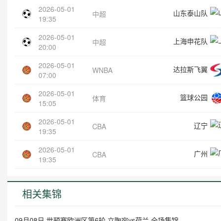
2026-05-01
山东泰山队
中超
19:35
2026-05-01
上海申花队
中超
20:00
2026-05-01
达拉斯飞翼
WNBA
07:00
2026-05-01
篮球公园
体育
15:05
2026-05-01
辽宁
CBA
19:35
2026-05-01
广州
CBA
19:35
相关集锦
09月08日 世预赛欧洲区第6轮 立陶宛vs荷兰 全场集锦