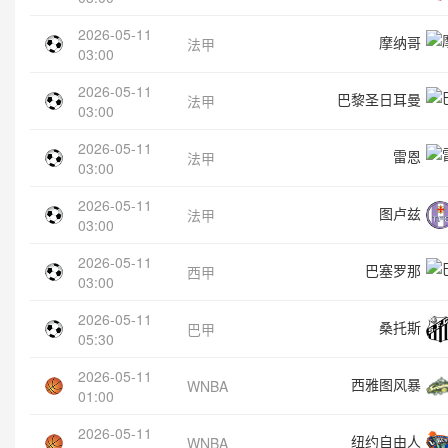
2026-05-11
摩纳哥
法甲
03:00
2026-05-11
巴黎圣日耳曼
法甲
03:00
2026-05-11
雷恩
法甲
03:00
2026-05-11
图卢兹
法甲
03:00
2026-05-11
巴塞罗那
西甲
03:00
2026-05-11
桑托斯
巴甲
05:30
2026-05-11
西雅图风暴
WNBA
01:00
2026-05-11
纽约自由人
WNBA