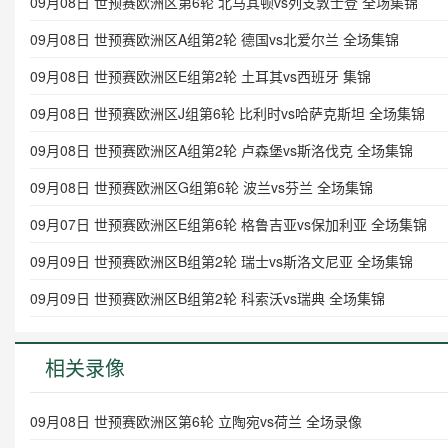
09月08日 世预赛欧洲区第6轮 北马其顿vs列支敦士登 全场集锦
09月08日 世预赛欧洲区A组第2轮 德国vs北爱尔兰 全场集锦
09月08日 世预赛欧洲区E组第2轮 土耳其vs西班牙 集锦
09月08日 世预赛欧洲区J组第6轮 比利时vs哈萨克斯坦 全场集锦
09月08日 世预赛欧洲区A组第2轮 卢森堡vs斯洛伐克 全场集锦
09月08日 世预赛欧洲区G组第6轮 波兰vs芬兰 全场集锦
09月07日 世预赛欧洲区E组第6轮 格鲁吉亚vs保加利亚 全场集锦
09月09日 世预赛欧洲区B组第2轮 瑞士vs斯洛文尼亚 全场集锦
09月09日 世预赛欧洲区B组第2轮 科索沃vs瑞典 全场集锦
相关录像
09月08日 世预赛欧洲区第6轮 立陶宛vs荷兰 全场录像