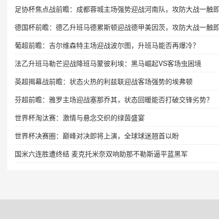
足协杯焦点战前瞻：成都蓉城主场强势迎战河南队，攻防大战一触
德国杯前瞻：德乙升班马德累斯顿迎战德甲美因茨，攻防大战一触
葡超前瞻：吉尔维森特主场迎战波尔图，升班马能否再爆冷？
法乙升班马勒芒迎战降班马蒙彼利埃：黑马崛起VS客场虫困境
英超揭幕战前瞻：状态火热的利兹联迎战客场强势的埃弗顿
芬超前瞻：雅罗主场迎战塞那乔其，状态回暖能否打破交锋劣势？
世界杯淘汰赛：激情与悬念交织的绿茵盛宴
世界杯决赛圈：巅峰对决即将上演，全球球迷翘首以盼
国米六连胜遭终结 麦克托米奈双响助那不勒斯逼平蓝黑军