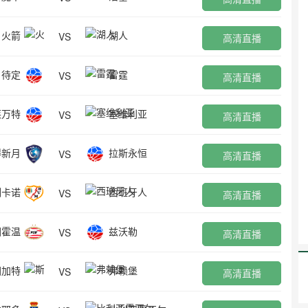
火箭
湖人
VS
高清直播
待定
雷霆
VS
高清直播
莱万特
塞维利亚
VS
高清直播
得新月
拉斯永恒
VS
高清直播
列卡诺
西班牙人
VS
高清直播
因霍温
兹沃勒
VS
高清直播
图加特
弗赖堡
VS
高清直播