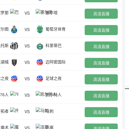
塞罗那
塞尔塔
VS
高清直播
波尔图
葡萄牙体育
VS
高清直播
桑托斯
科里蒂巴
VS
高清直播
盐湖城
迈阿密国际
VS
高清直播
球之夜
足球之夜
VS
高清直播
76人
凯尔特人
VS
高清直播
开拓者
马刺
VS
高清直播
魔术
活塞
VS
高清直播