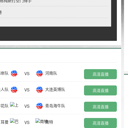
，陈纯新打空门得手
港
海岸队
河南队
VS
高清直播
铁人队
大连英博队
VS
高清直播
申花队
青岛海牛队
VS
高清直播
日耳曼
南特
VS
高清直播