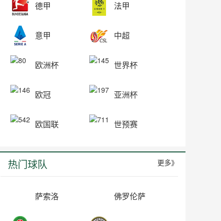
德甲
法甲
意甲
中超
欧洲杯
世界杯
欧冠
亚洲杯
欧国联
世预赛
热门球队
更多》
萨索洛
佛罗伦萨