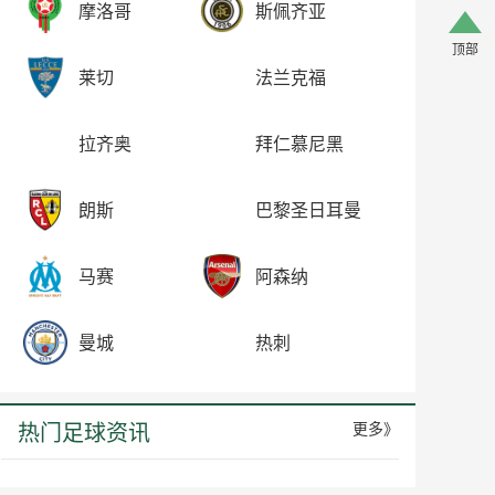
摩洛哥
斯佩齐亚
顶部
莱切
法兰克福
拉齐奥
拜仁慕尼黑
朗斯
巴黎圣日耳曼
马赛
阿森纳
曼城
热刺
热门足球资讯
更多》