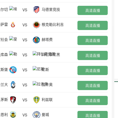
埃尔切
马德里竞技
VS
高清直播
塔萨雷
根克勒比利吉
VS
高清直播
家社会
赫塔费
VS
高清直播
沃库森
拜仁慕尼黑
VS
高清直播
拉斯堡
尼斯
VS
高清直播
特兰大
拉齐奥
VS
高清直播
恩茅斯
利兹联
VS
高清直播
伯恩利
曼城
VS
高清直播