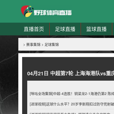
直播首页
足球直播
篮球直播
>
赛事集锦
>
足球集锦
04月21日 中超第7轮 上海海港队vs
[咪咕全场集锦]中超-4连胜！铜梁龙2-1海港仍第2 
[进球视频]这球什么水平？20岁李新翔扣过防守兜射破