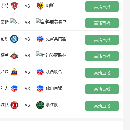
雷斯特
朗斯
VS
高清直播
贝蒂斯
皇家马德里
VS
高清直播
不勒斯
克雷莫内塞
VS
高清直播
桑德兰
诺丁汉森林
VS
高清直播
边龙鼎
陕西联合
VS
高清直播
青年人
佛山南狮
VS
高清直播
蓉城队
浙江队
VS
高清直播