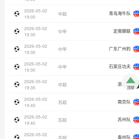
2026-05-02
青岛海牛队
中超
19:00
2026-05-02
定南赣联
中甲
19:30
2026-05-02
广东广州豹
中甲
19:30
2026-05-02
石家庄功夫
中甲
19:30
2026-05-02
浙江队
中超
19:35
顶部
2026-05-02
南京队
苏超
19:40
2026-05-02
苏州队
苏超
19:40
2026-05-02
泰州队
苏超