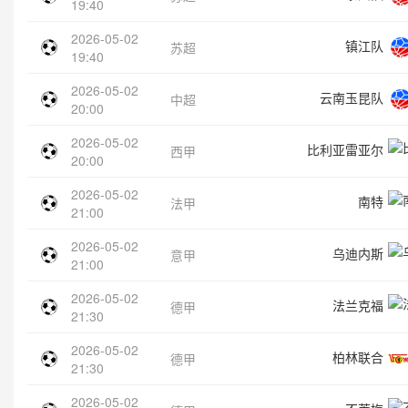
19:40
2026-05-02
镇江队
苏超
19:40
2026-05-02
云南玉昆队
中超
20:00
2026-05-02
比利亚雷亚尔
西甲
20:00
2026-05-02
南特
法甲
21:00
2026-05-02
乌迪内斯
意甲
21:00
2026-05-02
法兰克福
德甲
21:30
2026-05-02
柏林联合
德甲
21:30
2026-05-02