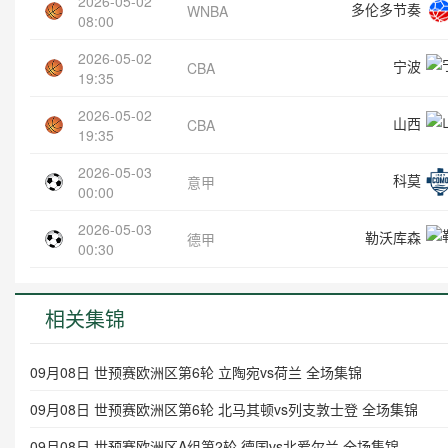
2026-05-02
多伦多节奏
WNBA
08:00
2026-05-02
宁波
CBA
19:35
2026-05-02
山西
CBA
19:35
2026-05-03
科莫
意甲
00:00
2026-05-03
勒沃库森
德甲
00:30
相关集锦
09月08日 世预赛欧洲区第6轮 立陶宛vs荷兰 全场集锦
09月08日 世预赛欧洲区第6轮 北马其顿vs列支敦士登 全场集锦
09月08日 世预赛欧洲区A组第2轮 德国vs北爱尔兰 全场集锦