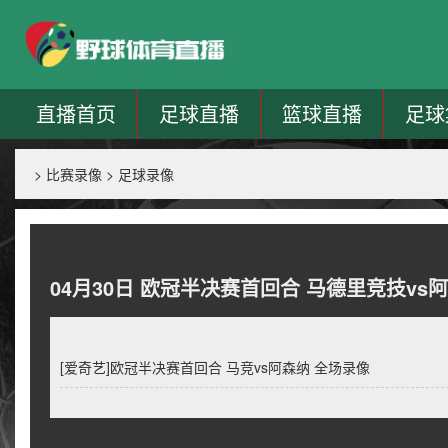
直播首页
足球直播
篮球直播
足球
>
比赛录像
>
足球录像
04月30日 欧冠半决赛首回合 马德里竞技vs
[爱奇艺]欧冠半决赛首回合 马竞vs阿森纳 全场录像