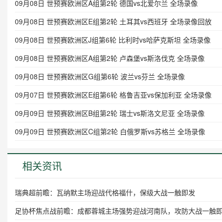
09月08日 世预赛欧洲区A组第2轮 德国vs北爱尔兰 全场录像
09月08日 世预赛欧洲区E组第2轮 土耳其vs西班牙 全场录像回放
09月08日 世预赛欧洲区J组第6轮 比利时vs哈萨克斯坦 全场录像
09月08日 世预赛欧洲区A组第2轮 卢森堡vs斯洛伐克 全场录像
09月08日 世预赛欧洲区G组第6轮 波兰vs芬兰 全场录像
09月07日 世预赛欧洲区E组第6轮 格鲁吉亚vs保加利亚 全场录像
09月09日 世预赛欧洲区B组第2轮 瑞士vs斯洛文尼亚 全场录像
09月09日 世预赛欧洲区C组第2轮 白俄罗斯vs苏格兰 全场录像
相关资讯
瑞典超前瞻：瓦纳默主场迎战代格福什，保级大战一触即发
足协杯焦点战前瞻：成都蓉城主场强势迎战河南队，攻防大战一触