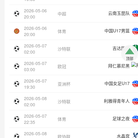
2026-05-06
云南玉昆队
中超
20:00
2026-05-06
中国U17男篮
体育
20:00
2026-05-07
吉达国民
沙特联
02:00
顶部
2026-05-07
拜仁慕尼黑
欧冠
03:00
2026-05-07
中国女足U17
亚洲杯
19:30
2026-05-08
利雅得青年人
沙特联
02:00
2026-05-07
足球之夜
体育
22:35
2026-05-08
水晶宫
欧协联