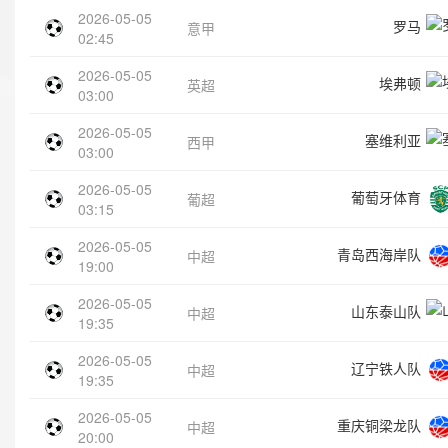
2026-05-05
罗马
意甲
02:45
2026-05-05
埃弗顿
英超
03:00
2026-05-05
塞维利亚
西甲
03:00
2026-05-05
葡萄牙体育
葡超
03:15
2026-05-05
青岛西海岸队
中超
19:00
2026-05-05
山东泰山队
中超
19:35
2026-05-05
辽宁铁人队
中超
19:35
2026-05-05
重庆铜梁龙队
中超
20:00