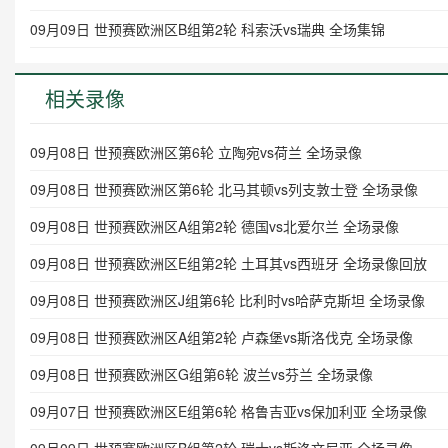
09月09日 世预赛欧洲区B组第2轮 科索沃vs瑞典 全场集锦
相关录像
09月08日 世预赛欧洲区第6轮 立陶宛vs荷兰 全场录像
09月08日 世预赛欧洲区第6轮 北马其顿vs列支敦士登 全场录像
09月08日 世预赛欧洲区A组第2轮 德国vs北爱尔兰 全场录像
09月08日 世预赛欧洲区E组第2轮 土耳其vs西班牙 全场录像回放
09月08日 世预赛欧洲区J组第6轮 比利时vs哈萨克斯坦 全场录像
09月08日 世预赛欧洲区A组第2轮 卢森堡vs斯洛伐克 全场录像
09月08日 世预赛欧洲区G组第6轮 波兰vs芬兰 全场录像
09月07日 世预赛欧洲区E组第6轮 格鲁吉亚vs保加利亚 全场录像
09月09日 世预赛欧洲区B组第2轮 瑞士vs斯洛文尼亚 全场录像