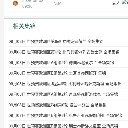
2026-05-08
湖人
NBA
09:30
相关集锦
09月08日 世预赛欧洲区第6轮 立陶宛vs荷兰 全场集锦
09月08日 世预赛欧洲区第6轮 北马其顿vs列支敦士登 全场集锦
09月08日 世预赛欧洲区A组第2轮 德国vs北爱尔兰 全场集锦
09月08日 世预赛欧洲区E组第2轮 土耳其vs西班牙 集锦
09月08日 世预赛欧洲区J组第6轮 比利时vs哈萨克斯坦 全场集锦
09月08日 世预赛欧洲区A组第2轮 卢森堡vs斯洛伐克 全场集锦
09月08日 世预赛欧洲区G组第6轮 波兰vs芬兰 全场集锦
09月07日 世预赛欧洲区E组第6轮 格鲁吉亚vs保加利亚 全场集锦
09月09日 世预赛欧洲区B组第2轮 瑞士vs斯洛文尼亚 全场集锦