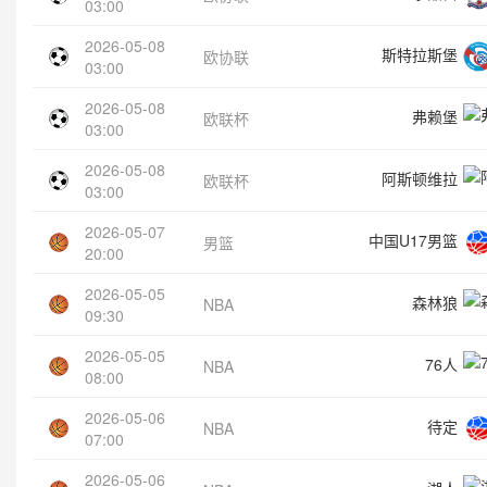
03:00
2026-05-08
斯特拉斯堡
欧协联
03:00
2026-05-08
弗赖堡
欧联杯
03:00
2026-05-08
阿斯顿维拉
欧联杯
03:00
2026-05-07
中国U17男篮
男篮
20:00
2026-05-05
森林狼
NBA
09:30
2026-05-05
76人
NBA
08:00
2026-05-06
待定
NBA
07:00
2026-05-06