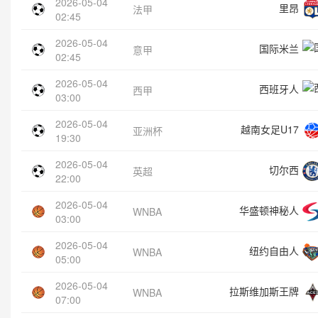
2026-05-04
里昂
法甲
02:45
2026-05-04
国际米兰
意甲
02:45
2026-05-04
西班牙人
西甲
03:00
2026-05-04
越南女足U17
亚洲杯
19:30
2026-05-04
切尔西
英超
22:00
2026-05-04
华盛顿神秘人
WNBA
03:00
2026-05-04
纽约自由人
WNBA
05:00
2026-05-04
拉斯维加斯王牌
WNBA
07:00