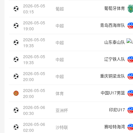
2026-05-05
葡萄牙体育
葡超
03:15
2026-05-05
青岛西海岸队
中超
19:00
2026-05-05
山东泰山队
中超
19:35
2026-05-05
辽宁铁人队
中超
19:35
2026-05-05
重庆铜梁龙队
中超
20:00
2026-05-05
中国U17男篮
体育
20:00
2026-05-06
印尼U17
亚洲杯
00:30
2026-05-06
赛哈特海湾
沙特联
02:00