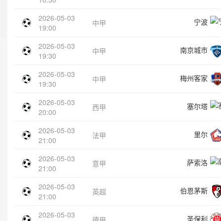
2026-05-03
宁波
中甲
19:00
2026-05-03
南京城市
中甲
19:30
2026-05-03
梅州客家
中甲
19:30
2026-05-03
塞尔塔
西甲
20:00
2026-05-03
里尔
法甲
21:00
2026-05-03
萨索洛
意甲
21:00
2026-05-03
伯恩茅斯
英超
21:00
2026-05-03
圣保利
德甲