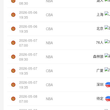
湖人
NBA
08:30
2026-05-06
上海
CBA
19:35
2026-05-06
北京
CBA
19:35
2026-05-07
76人
NBA
07:00
2026-05-07
森林狼
NBA
09:30
2026-05-07
广厦
CBA
19:35
2026-05-07
深圳
CBA
19:35
2026-05-08
待定
NBA
07:00