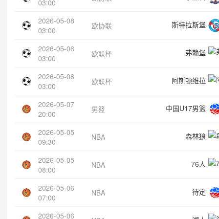
03:00
2026-05-08
斯特拉斯堡
欧协联
03:00
2026-05-08
弗赖堡
欧联杯
03:00
2026-05-08
阿斯顿维拉
欧联杯
03:00
2026-05-07
中国U17男篮
男篮
20:00
2026-05-05
森林狼
NBA
09:30
2026-05-05
76人
NBA
08:00
2026-05-06
待定
NBA
07:00
2026-05-06