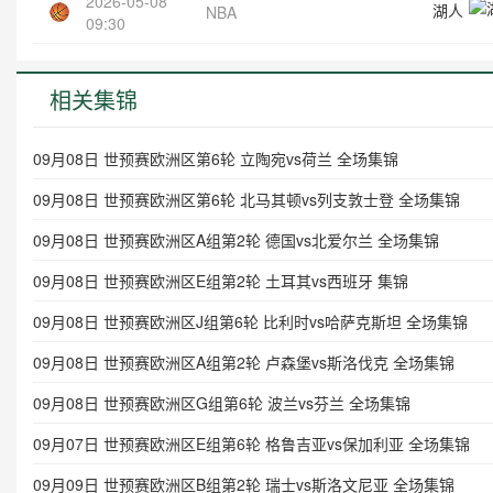
2026-05-08
湖人
NBA
09:30
相关集锦
09月08日 世预赛欧洲区第6轮 立陶宛vs荷兰 全场集锦
09月08日 世预赛欧洲区第6轮 北马其顿vs列支敦士登 全场集锦
09月08日 世预赛欧洲区A组第2轮 德国vs北爱尔兰 全场集锦
09月08日 世预赛欧洲区E组第2轮 土耳其vs西班牙 集锦
09月08日 世预赛欧洲区J组第6轮 比利时vs哈萨克斯坦 全场集锦
09月08日 世预赛欧洲区A组第2轮 卢森堡vs斯洛伐克 全场集锦
09月08日 世预赛欧洲区G组第6轮 波兰vs芬兰 全场集锦
09月07日 世预赛欧洲区E组第6轮 格鲁吉亚vs保加利亚 全场集锦
09月09日 世预赛欧洲区B组第2轮 瑞士vs斯洛文尼亚 全场集锦