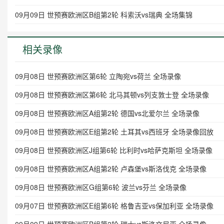
09月09日 世预赛欧洲区B组第2轮 科索沃vs瑞典 全场集锦
相关录像
09月08日 世预赛欧洲区第6轮 立陶宛vs荷兰 全场录像
09月08日 世预赛欧洲区第6轮 北马其顿vs列支敦士登 全场录像
09月08日 世预赛欧洲区A组第2轮 德国vs北爱尔兰 全场录像
09月08日 世预赛欧洲区E组第2轮 土耳其vs西班牙 全场录像回放
09月08日 世预赛欧洲区J组第6轮 比利时vs哈萨克斯坦 全场录像
09月08日 世预赛欧洲区A组第2轮 卢森堡vs斯洛伐克 全场录像
09月08日 世预赛欧洲区G组第6轮 波兰vs芬兰 全场录像
09月07日 世预赛欧洲区E组第6轮 格鲁吉亚vs保加利亚 全场录像
09月09日 世预赛欧洲区B组第2轮 瑞士vs斯洛文尼亚 全场录像