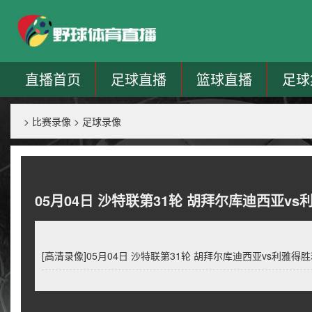
直播首页
足球直播
篮球直播
足球
>
比赛录像
>
足球录像
05月04日 沙特联第31轮 胡拜尔库迪西亚v
[高清录像]05月04日 沙特联第31轮 胡拜尔库迪西亚vs利雅得