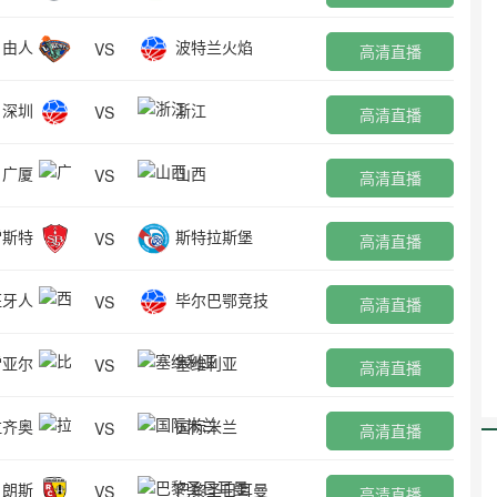
自由人
波特兰火焰
VS
高清直播
深圳
浙江
VS
高清直播
广厦
山西
VS
高清直播
雷斯特
斯特拉斯堡
VS
高清直播
班牙人
毕尔巴鄂竞技
VS
高清直播
雷亚尔
塞维利亚
VS
高清直播
拉齐奥
国际米兰
VS
高清直播
朗斯
巴黎圣日耳曼
VS
高清直播