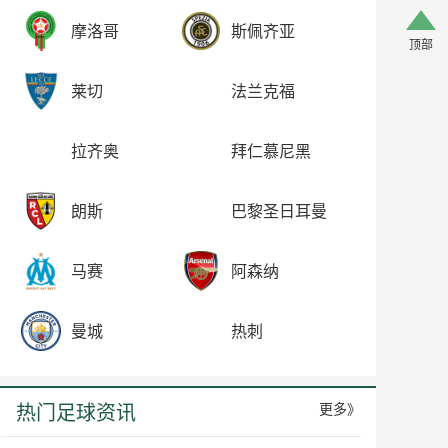
摩洛哥
斯佩齐亚
顶部
莱切
法兰克福
拉齐奥
拜仁慕尼黑
朗斯
巴黎圣日耳曼
马赛
阿森纳
曼城
热刺
热门足球资讯
更多》