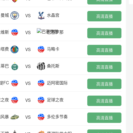
曼城
水晶宫
VS
高清直播
拉维斯
巴塞罗那
VS
高清直播
赫塔费
马略卡
VS
高清直播
里蒂巴
桑托斯
VS
高清直播
提FC
迈阿密国际
VS
高清直播
球之夜
足球之夜
VS
高清直播
图风暴
多伦多节奏
VS
高清直播