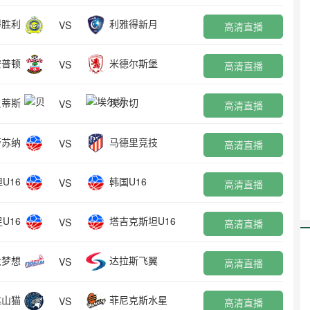
得胜利
利雅得新月
VS
高清直播
安普顿
米德尔斯堡
VS
高清直播
贝蒂斯
埃尔切
VS
高清直播
萨苏纳
马德里竞技
VS
高清直播
U16
韩国U16
VS
高清直播
U16
塔吉克斯坦U16
VS
高清直播
大梦想
达拉斯飞翼
VS
高清直播
达山猫
菲尼克斯水星
VS
高清直播