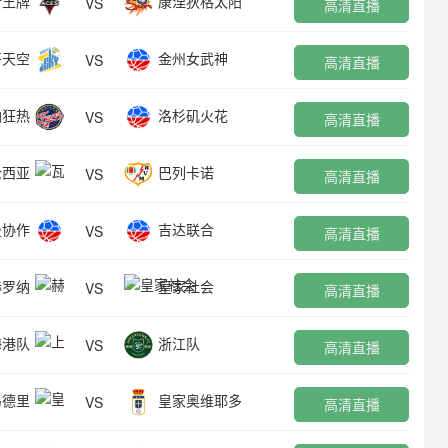
斯王牌
康涅狄格太阳
VS
高清直播
哥天空
金州女武神
VS
高清直播
纳狂热
洛杉矶火花
VS
高清直播
伦西亚
巴列卡诺
VS
高清直播
曼协作
吉达联合
VS
高清直播
赫罗纳
皇家社会
VS
高清直播
海港队
浙江队
VS
高清直播
马德里
皇家奥维耶多
VS
高清直播