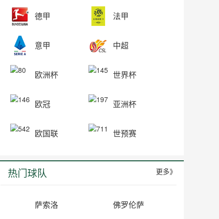
德甲
法甲
意甲
中超
欧洲杯
世界杯
欧冠
亚洲杯
欧国联
世预赛
热门球队
更多》
萨索洛
佛罗伦萨