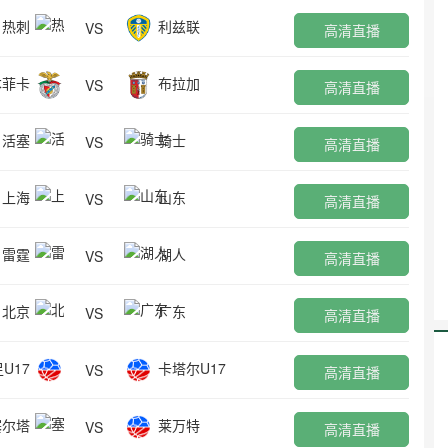
热刺
利兹联
VS
高清直播
本菲卡
布拉加
VS
高清直播
活塞
骑士
VS
高清直播
上海
山东
VS
高清直播
雷霆
湖人
VS
高清直播
北京
广东
VS
高清直播
U17
卡塔尔U17
VS
高清直播
塞尔塔
莱万特
VS
高清直播