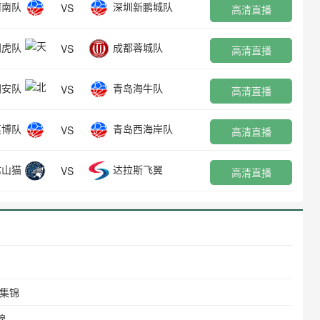
河南队
深圳新鹏城队
VS
高清直播
门虎队
成都蓉城队
VS
高清直播
国安队
青岛海牛队
VS
高清直播
英博队
青岛西海岸队
VS
高清直播
达山猫
达拉斯飞翼
VS
高清直播
场集锦
锦