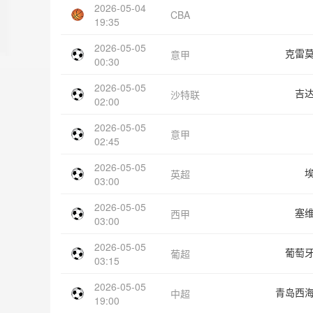
2026-05-04
CBA
19:35
2026-05-05
克雷
意甲
00:30
2026-05-05
吉
沙特联
02:00
2026-05-05
意甲
02:45
2026-05-05
英超
03:00
2026-05-05
塞
西甲
03:00
2026-05-05
葡萄
葡超
03:15
2026-05-05
青岛西
中超
19:00