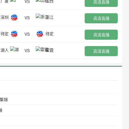
广厦
山西
VS
高清直播
深圳
浙江
VS
高清直播
待定
待定
VS
高清直播
湖人
雷霆
VS
高清直播
场集锦
锦