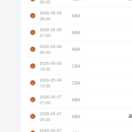
09:30
2026-05-05
NBA
08:00
2026-05-06
NBA
07:00
2026-05-06
NBA
08:30
2026-05-06
CBA
19:35
2026-05-06
CBA
19:35
2026-05-07
NBA
07:00
2026-05-07
NBA
09:30
2026-05-07