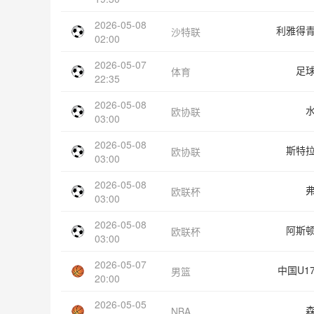
2026-05-08
利雅得
沙特联
02:00
2026-05-07
足
体育
22:35
2026-05-08
欧协联
03:00
2026-05-08
斯特
欧协联
03:00
2026-05-08
欧联杯
03:00
2026-05-08
阿斯
欧联杯
03:00
2026-05-07
中国U1
男篮
20:00
2026-05-05
NBA