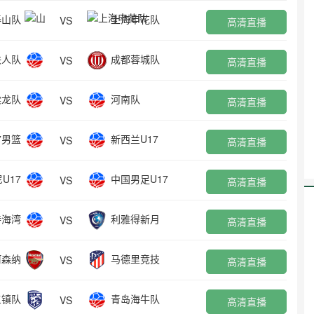
泰山队
上海申花队
VS
高清直播
铁人队
成都蓉城队
VS
高清直播
梁龙队
河南队
VS
高清直播
7男篮
新西兰U17
VS
高清直播
U17
中国男足U17
VS
高清直播
特海湾
利雅得新月
VS
高清直播
阿森纳
马德里竞技
VS
高清直播
三镇队
青岛海牛队
VS
高清直播